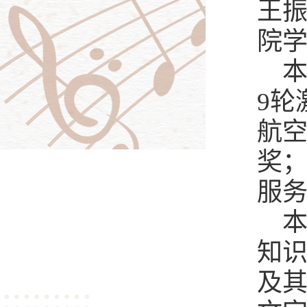
王
院学
本
9轮
航
奖
服
知
及