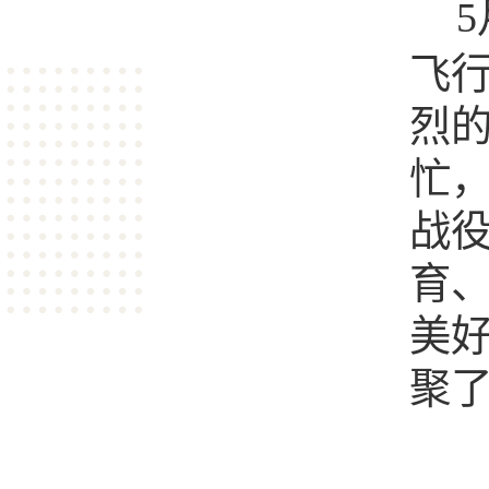
5
飞
烈
忙
战
育
美
聚