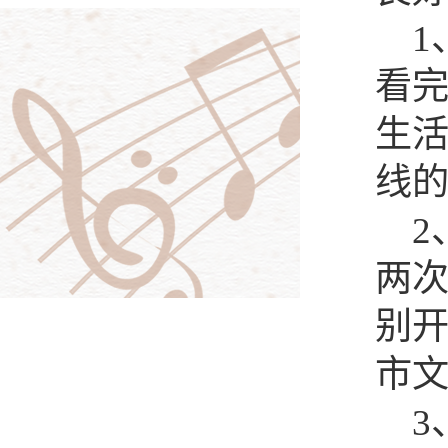
1
看
生
线
2
两
别
市
3