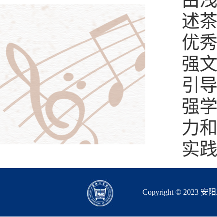
由
述
优
强
引
强
力
实
Copyright © 